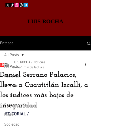
LUIS ROCHA
Entrada
All Posts
LUIS ROCHA / Noticias
All Posts
6 ene
1 min de lectura
Daniel Serrano Palacios,
Nacional
lleva a Cuautitlán Izcalli, a
Edomex
los índices más bajos de
Finanzas
inseguridad
Espectáculos
EDITORIAL / 
Deportes
Sociedad