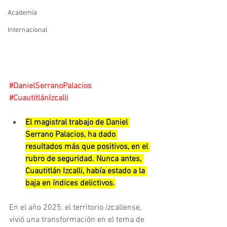
Academia
Internacional
#DanielSerranoPalacios
#CuautitlánIzcalli
El magistral trabajo de Daniel 
Serrano Palacios, ha dado 
resultados más que positivos, en el 
rubro de seguridad. Nunca antes, 
Cuautitlán Izcalli, había estado a la 
baja en índices delictivos.
En el año 2025, el territorio izcallense, 
vivió una transformación en el tema de 