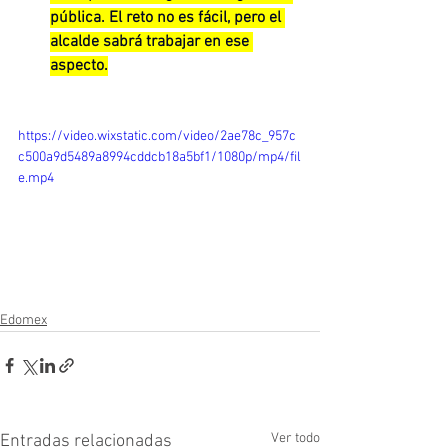
pública. El reto no es fácil, pero el 
alcalde sabrá trabajar en ese 
aspecto.
https://video.wixstatic.com/video/2ae78c_957c
c500a9d5489a8994cddcb18a5bf1/1080p/mp4/fil
e.mp4
Edomex
Ver todo
Entradas relacionadas