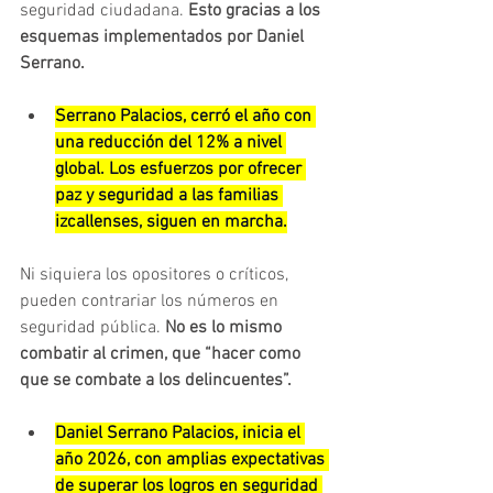
seguridad ciudadana. 
Esto gracias a los 
esquemas implementados por Daniel 
Serrano.
Serrano Palacios, cerró el año con 
una reducción del 12% a nivel 
global. Los esfuerzos por ofrecer 
paz y seguridad a las familias 
izcallenses, siguen en marcha.
Ni siquiera los opositores o críticos, 
pueden contrariar los números en 
seguridad pública. 
No es lo mismo 
combatir al crimen, que “hacer como 
que se combate a los delincuentes”.
Daniel Serrano Palacios, inicia el 
año 2026, con amplias expectativas 
de superar los logros en seguridad 