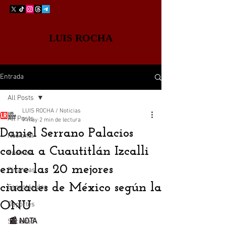
LUIS ROCHA
Entrada
All Posts
LUIS ROCHA / Noticias
All Posts
9 may
2 min de lectura
Daniel Serrano Palacios
Nacional
coloca a Cuautitlán Izcalli
Edomex
entre las 20 mejores
Finanzas
ciudades de México según la
Espectáculos
ONU
Deportes
📰 NOTA 
Sociedad