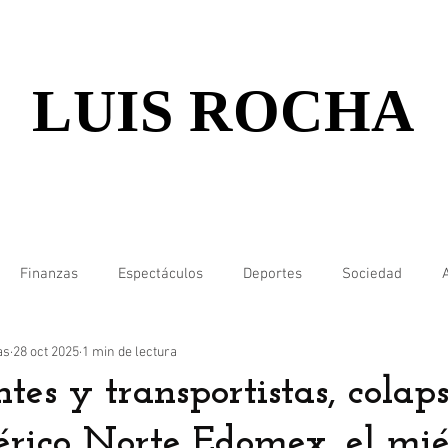
LUIS ROCHA
Finanzas
Espectáculos
Deportes
Sociedad
as
28 oct 2025
1 min de lectura
tes y transportistas, colap
férico Norte Edomex, el mié