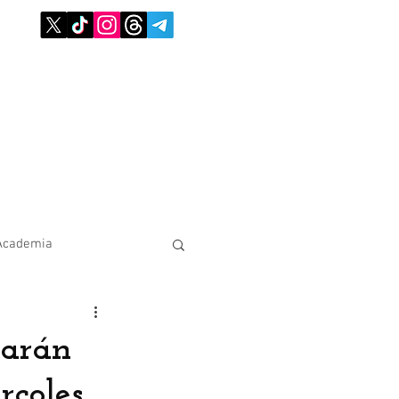
Academia
sarán
rcoles