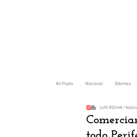
All Posts
Nacional
Edomex
LUIS ROCHA / Notici
Internacional
Comercian
todo Peri