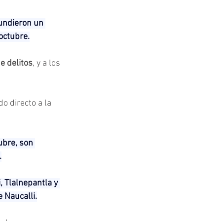
undieron un 
octubre.
e delitos
, y a los 
do directo a la 
ubre, son 
.
, Tlalnepantla y 
 Naucalli.