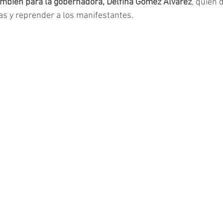
ambién para la gobernadora, Delfina Gómez Álvarez
, quien 
as y reprender a los manifestantes.