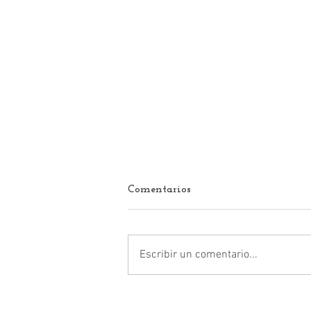
Comentarios
Escribir un comentario...
¿Nadie le informó a Delfina
Gómez, que en el informe de