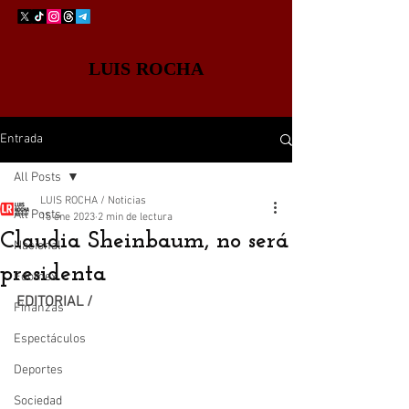
LUIS ROCHA
Entrada
All Posts
LUIS ROCHA / Noticias
All Posts
15 ene 2023
2 min de lectura
Claudia Sheinbaum, no será
Nacional
presidenta
Edomex
EDITORIAL /
Finanzas
Espectáculos
Deportes
Sociedad