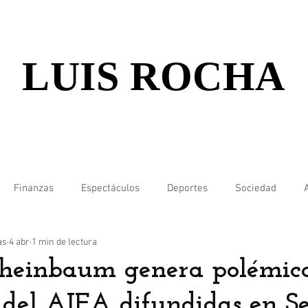
LUIS ROCHA
Finanzas
Espectáculos
Deportes
Sociedad
as
4 abr
1 min de lectura
heinbaum genera polémica
 del AIFA difundidas en 