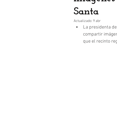
Santa
Actualizado:
9 abr
La presidenta de
compartir imágen
que el recinto re