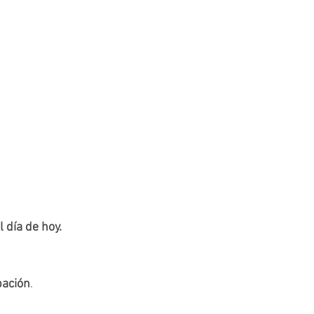
l día de hoy. 
pación
.