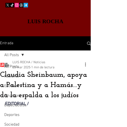
LUIS ROCHA
Entrada
All Posts
LUIS ROCHA / Noticias
All Posts
23 mar 2025
1 min de lectura
Claudia Sheinbaum, apoya
Nacional
a Palestina y a Hamás…y
Edomex
da la espalda a los judíos
Finanzas
EDITORIAL / 
Espectáculos
Deportes
Sociedad