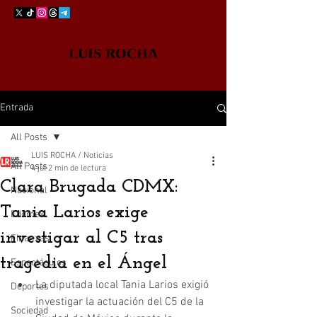
LUIS ROCHA
Entrada
All Posts
LUIS ROCHA / Noticias
All Posts
4 jul
2 min de lectura
Clara Brugada CDMX:
Nacional
Tania Larios exige
Edomex
investigar al C5 tras
Finanzas
tragedia en el Ángel
Espectáculos
La diputada local Tania Larios exigió 
Deportes
investigar la actuación del C5 de la 
Sociedad