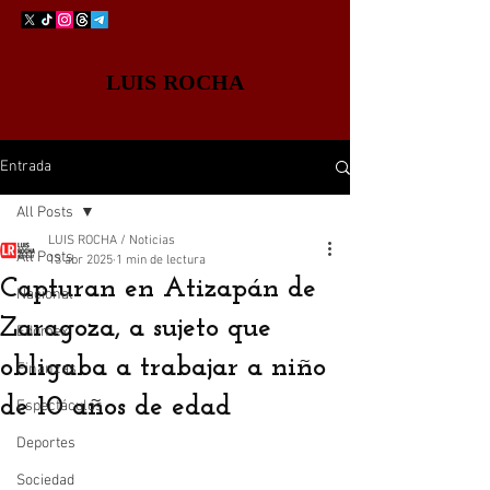
LUIS ROCHA
Entrada
All Posts
LUIS ROCHA / Noticias
All Posts
13 abr 2025
1 min de lectura
Capturan en Atizapán de
Nacional
Zaragoza, a sujeto que
Edomex
obligaba a trabajar a niño
Finanzas
de 10 años de edad
Espectáculos
Deportes
Sociedad