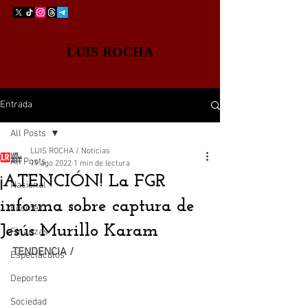
LUIS ROCHA
Entrada
All Posts
LUIS ROCHA / Noticias
All Posts
19 ago 2022
1 min de lectura
¡ATENCIÓN! La FGR
Nacional
informa sobre captura de
Edomex
Jesús Murillo Karam
Finanzas
TENDENCIA /
Espectáculos
Deportes
Sociedad