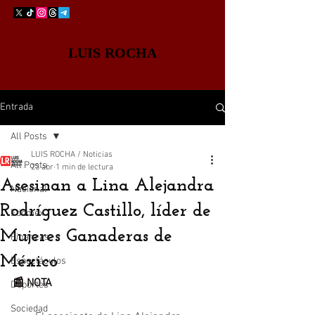
LUIS ROCHA
Entrada
All Posts
LUIS ROCHA / Noticias
All Posts
23 abr
1 min de lectura
Asesinan a Lina Alejandra
Nacional
Rodríguez Castillo, líder de
Edomex
Mujeres Ganaderas de
Finanzas
México
Espectáculos
📰 NOTA
Deportes
Sociedad