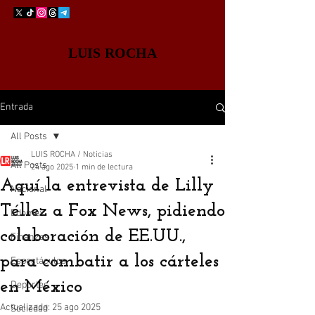
LUIS ROCHA
Entrada
All Posts
LUIS ROCHA / Noticias
All Posts
24 ago 2025
1 min de lectura
Aquí la entrevista de Lilly
Nacional
Téllez a Fox News, pidiendo
Edomex
colaboración de EE.UU.,
Finanzas
para combatir a los cárteles
Espectáculos
en México
Deportes
Actualizado:
25 ago 2025
Sociedad