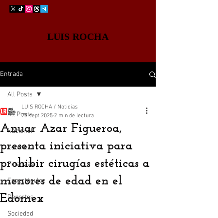
LUIS ROCHA
Entrada
All Posts
LUIS ROCHA / Noticias
All Posts
28 sept 2025
2 min de lectura
Anuar Azar Figueroa,
Nacional
presenta iniciativa para
Edomex
prohibir cirugías estéticas a
Finanzas
menores de edad en el
Espectáculos
Edomex
Deportes
Sociedad