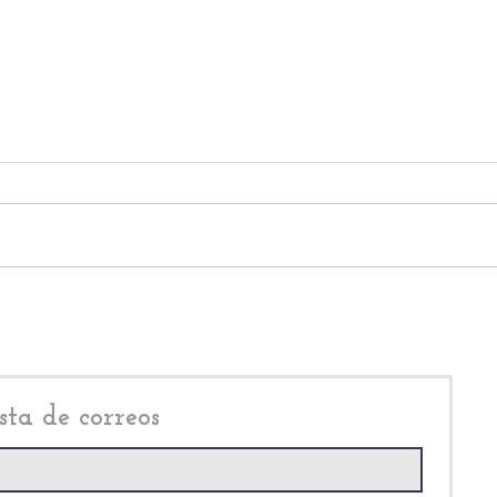
Descontento social en
Ning
Teoloyucan, hunde a Luis
Delf
Zenteno Santaella
info
sta de correos