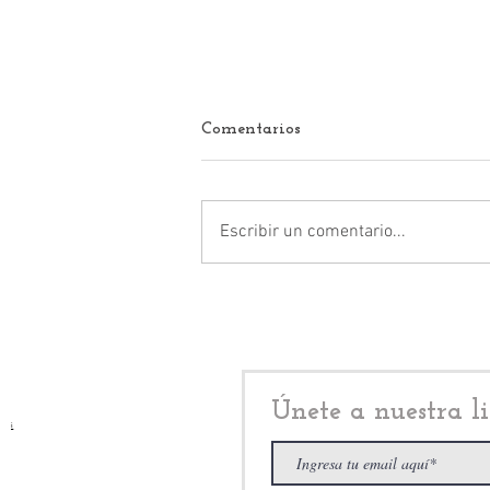
Comentarios
Escribir un comentario...
Anuar Azar Figueroa,
cuestiona al secretario de
Seguridad del Edomex,
Cristóbal Castañeda
Camarillo
Únete a nuestra li
i