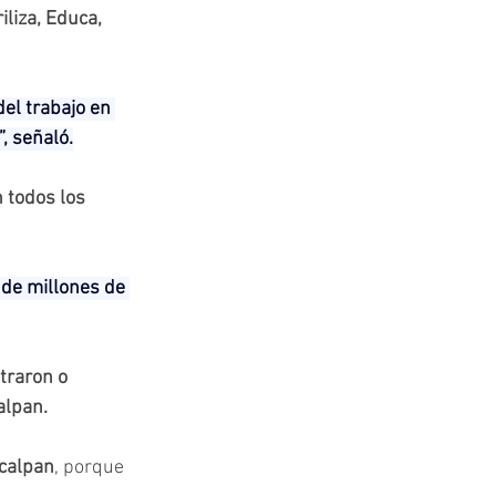
liza, Educa, 
el trabajo en 
, señaló.
 todos los 
 de millones de 
traron o 
lpan.
calpan
, porque 