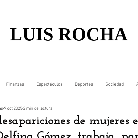
LUIS ROCHA
Finanzas
Espectáculos
Deportes
Sociedad
as
9 oct 2025
2 min de lectura
desapariciones de mujeres e
elfina Gómez, trabaja…pa