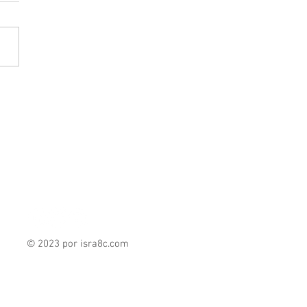
lin Mendoza Ramírez:
lás Romero exhibe crisis
eguridad tras asesinato en
 Center
© 2023 por isra8c
.com