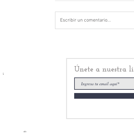
Escribir un comentario...
Isaac Montoya: Naucalpan
sigue con 71% de percepción
de inseguridad pese al
discurso oficial
Únete a nuestra li
i
edo