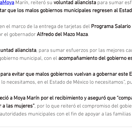
caMoya
 Marín, reiteró su 
voluntad aliancista
 para sumar esf
itar que los malos gobiernos municipales regresen al Esta
en el marco de la entrega de tarjetas del 
Programa Salario
r el gobernador
 Alfredo del Mazo Maza
.
luntad aliancista
, para sumar esfuerzos por las mejores cau
obierno municipal, con el 
acompañamiento del gobierno es
 para evitar que malos gobiernos vuelvan a gobernar este E
 lo necesitamos, en el Estado de México lo necesitamos”, pu
ció a Moya Marín por el recibimiento y aseguró que “compa
 a las mujeres”
, por lo que reiteró el compromiso del gobie
utoridades municipales con el fin de apoyar a las familias 