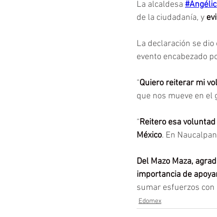
La alcaldesa 
#Angéli
de la ciudadanía, y 
ev
La declaración se dio 
evento encabezado po
“
Quiero reiterar mi vo
que nos mueve en el g
“
Reitero esa voluntad
México
. En Naucalpan
Del Mazo Maza, agrade
importancia de apoyar
sumar esfuerzos con a
Edomex