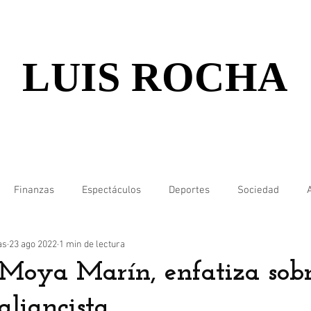
LUIS ROCHA
Finanzas
Espectáculos
Deportes
Sociedad
as
23 ago 2022
1 min de lectura
Moya Marín, enfatiza sobr
aliancista