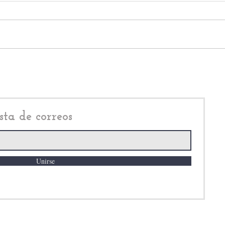
Daniel Serrano Palacios:
Yose
Cuautitlán Izcalli cierra
Nico
primer semestre sin
de s
denuncias por violencia de
Town
género
sta de correos
Unirse