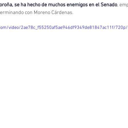
oroña, se ha hecho de muchos enemigos en el Senado
, em
 y terminando con Moreno Cárdenas.
ic.com/video/2ae78c_f55250af5ae946df9349de81847ac11f/720p