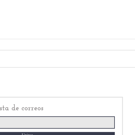
Nuevo video de la grosería
Efré
que sufrió Claudia
Mart
Sheinbaum, por parte de
Delf
Luisa Alcalde, Ricardo
amen
Monreal y Adán Augusto
López Hernández
sta de correos
Unirse