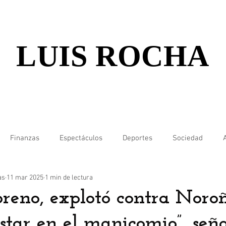
LUIS ROCHA
Finanzas
Espectáculos
Deportes
Sociedad
as
11 mar 2025
1 min de lectura
oreno, explotó contra Noro
star en el manicomio”, seña