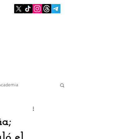
Academia
ña;
ló el