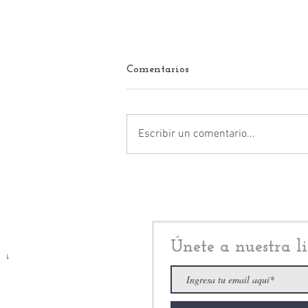
Comentarios
Escribir un comentario...
¿Claudio X. González y
Felipe Calderón Hinojosa,
aliados de Claudia
Sheinbaum, para
bombardear al PAN?
Únete a nuestra li
i