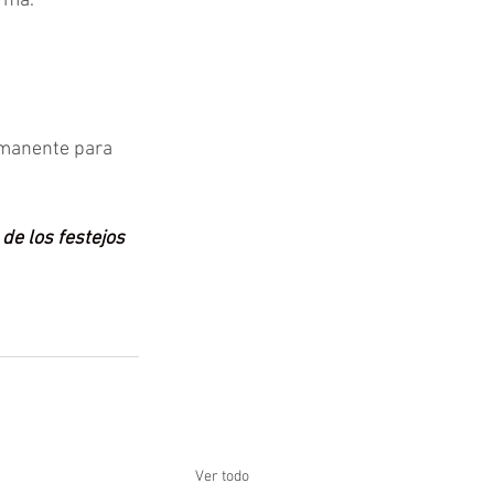
rma.
rmanente para 
e los festejos 
Ver todo