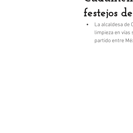
festejos d
La alcaldesa de 
limpieza en vías 
partido entre Méx