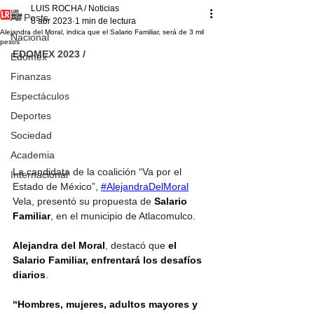
LUIS ROCHA / Noticias
All Posts
8 abr 2023
1 min de lectura
Alejandra del Moral, indica que el Salario Familiar, será de 3 mil
Nacional
pesos
EDOMEX 2023 /
Edomex
Finanzas
Espectáculos
Deportes
Sociedad
Academia
La candidata de la coalición “Va por el 
Internacional
Estado de México”, 
#AlejandraDelMoral
Vela, presentó su propuesta de 
Salario 
Familiar
, en el municipio de Atlacomulco.
Alejandra del Moral
, destacó que 
el 
Salario Familiar, enfrentará los desafíos 
diarios
.
“Hombres, mujeres, adultos mayores y 