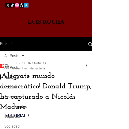
LUIS ROCHA
Entrada
All Posts
LUIS ROCHA / Noticias
All Posts
3 ene
1 min de lectura
¡Alégrate mundo
Nacional
democrático! Donald Trump,
Edomex
ha capturado a Nicolás
Finanzas
Maduro
Espectáculos
EDITORIAL / 
Deportes
Sociedad