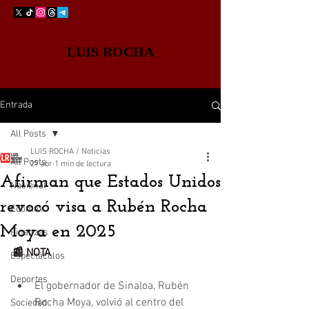
LUIS ROCHA
Entrada
All Posts
LUIS ROCHA / Noticias
All Posts
27 abr
1 min de lectura
Afirman que Estados Unidos
Nacional
revocó visa a Rubén Rocha
Edomex
Moya en 2025
Finanzas
📰 NOTA
Espectáculos
Deportes
El gobernador de Sinaloa, Rubén 
Rocha Moya, volvió al centro del 
Sociedad