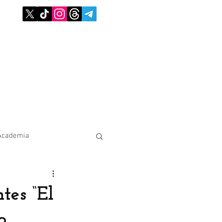
Academia
es “El
o