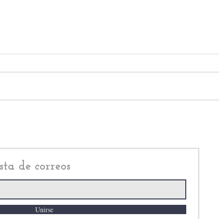
Francisco Vázquez
Tras
Rodríguez, fue al Súper Bowl
Cuev
LX, con toda su familia;
Belt
piden su destitución
EE.U
sta de correos
Unirse