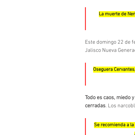
La muerte de Nem
Este domingo 22 de fe
Jalisco Nueva Genera
Oseguera Cervantes,
Todo es caos, miedo y
cerradas
. Los narcob
Se recomienda a la 