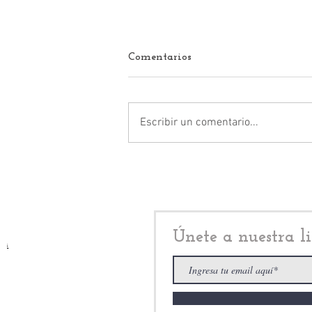
Comentarios
Escribir un comentario...
Clara Brugada, y el
millonario concierto de
Shakira, en el Zócalo CDMX
Únete a nuestra li
i