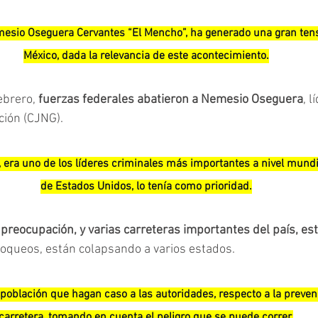
esio Oseguera Cervantes “El Mencho”, ha generado una gran tens
México, dada la relevancia de este acontecimiento.
brero, 
fuerzas federales abatieron a Nemesio Oseguera
, l
ción (CJNG).
 era uno de los líderes criminales más importantes a nivel mundia
de Estados Unidos, lo tenía como prioridad.
 preocupación, y varias carreteras importantes del país, es
loqueos, están colapsando a varios estados.
población que hagan caso a las autoridades, respecto a la prevenc
carretera, tomando en cuenta el peligro que se puede correr.