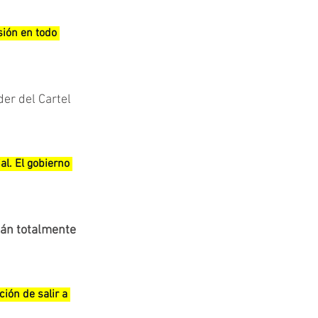
ión en todo 
íder del Cartel 
l. El gobierno 
tán totalmente 
ión de salir a 