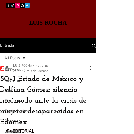
LUIS ROCHA
Entrada
All Posts
LUIS ROCHA / Noticias
All Posts
27 abr
2 min de lectura
50+1 Estado de México y
Nacional
Delfina Gómez: silencio
Edomex
incómodo ante la crisis de
Finanzas
mujeres desaparecidas en
Espectáculos
Edomex
Deportes
✍️ EDITORIAL
Sociedad