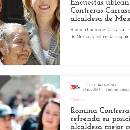
Encuestas ubica
Contreras Carras
alcaldesa de Méx
Romina Contreras Carrasco, es
de México, y esto está respal
LUIS ROCHA / Noticias
26 nov 2025
1 min de lectura
Edomex
Romina Contreras
refrenda su posic
alcaldesa mejor c