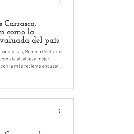
a
 Carrasco,
ión como la
evaluada del país
uixquilucan, Romina Contreras
n como la alcaldesa mejor
 con la más reciente encuesta
(C&E) Research.