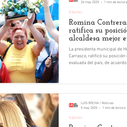
26 may 2025
1 min de lectur
Edomex
Romina Contreras
ratifica su posic
alcaldesa mejor 
La presidenta municipal de H
Carrasco, ratificó su posició
evaluada del país, de acuerdo
de Campaigns and Elections 
LUIS ROCHA / Noticias
5 may 2025
1 min de lectura
Edomex