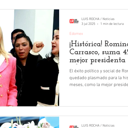
LUIS ROCHA / Noticias
3 jul 2025
1 min de lectura
Edomex
¡Histórica! Romin
Carrasco, suma 4
mejor presidenta
Edomex
El éxito político y social de 
quedado plasmado para la his
meses, como la mejor preside
México. De acuerdo con el Ranking de Alcaldes de la
consultora Gobernarte, Romin
ciento en percepción ciudada
en junio.
LUIS ROCHA / Noticias