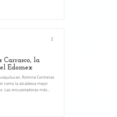
Romina Contreras como la
ler, y Demoscopia Digital,
 aprobación de la alcaldesa
 Carrasco, la
del Edomex
uixquilucan, Romina Contreras
ón como la alcaldesa mejor
s más
m y Demoscopia Digital,
nto favorable que tiene
adanía.