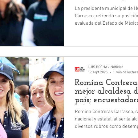
Edomex
La presidenta municipal de H
Carrasco, refrendó su posició
evaluada del Estado de México. Ranking de Alcal
(Demoscopia Digital) y Statist
mantienen a Romina Contreras
aprobación ciudadana.
LUIS ROCHA / Noticias
19 sept 2025
1 min de lectur
Romina Contreras
mejor alcaldesa 
país; encuestador
calificación
Romina Contreras Carrasco, rat
nacional y estatal, al ser la a
diversos rubros como desempe
cercanía, seguridad y aprobación ciud