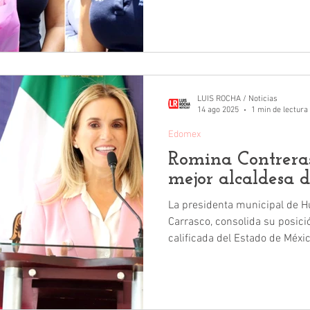
que ratifican la posición de 
mejor evaluada, son Campaigns and Elections (C&E)
Research, Rubrum, Massive Cal
quienes muestran una alza en
de Huixquilucan.
LUIS ROCHA / Noticias
14 ago 2025
1 min de lectura
Edomex
Romina Contreras
mejor alcaldesa 
La presidenta municipal de H
Carrasco, consolida su posici
calificada del Estado de México. Las encuestadora
serias, donde destacan Rubru
señalan el claro posicionamie
Romina Contreras con la ciud