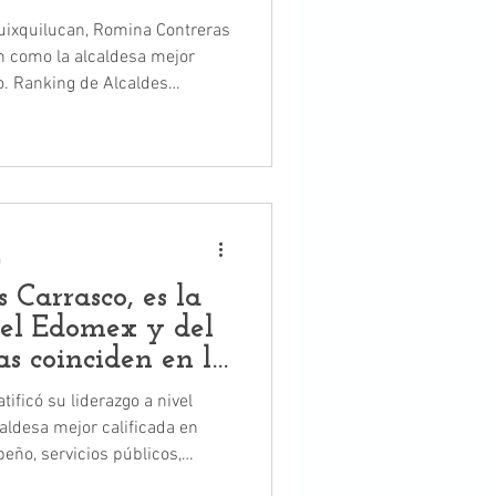
uixquilucan, Romina Contreras
n como la alcaldesa mejor
des
ical Research Corporation,
, en el primer lugar de
a
 Carrasco, es la
del Edomex y del
as coinciden en la
ificó su liderazgo a nivel
lcaldesa mejor calificada en
ño, servicios públicos,
adana. Las encuestas