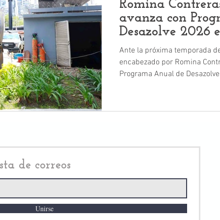
Romina Contreras
avanza con Prog
Desazolve 2026 
Ante la próxima temporada de 
encabezado por Romina Contr
Programa Anual de Desazolve
trabajos preventivos para red
encharcamientos y afectacion
sta de correos
Unirse