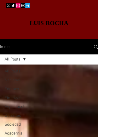
LUIS ROCHA
Inicio
All Posts
All Posts
Nacional
Edomex
Finanzas
Espectáculos
Deportes
Sociedad
Academia