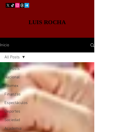
LUIS ROCHA
Inicio
All Posts
All Posts
Nacional
Edomex
Finanzas
Espectáculos
Deportes
Sociedad
Academia